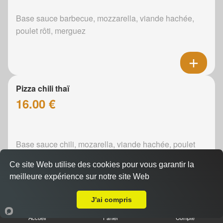
Base sauce barbecue, mozzarella, viande hachée,
poulet rôti, merguez
Pizza chili thaï
16.00 €
Base sauce chili, mozarella, viande hachée, poulet
rôti, poivrons
Ce site Web utilise des cookies pour vous garantir la
meilleure expérience sur notre site Web
A Emporter sur La Milesse
J'ai compris
Pizza curry
Accueil
Panier
Compte