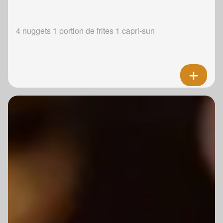
4 nuggets 1 portion de frites 1 capri-sun