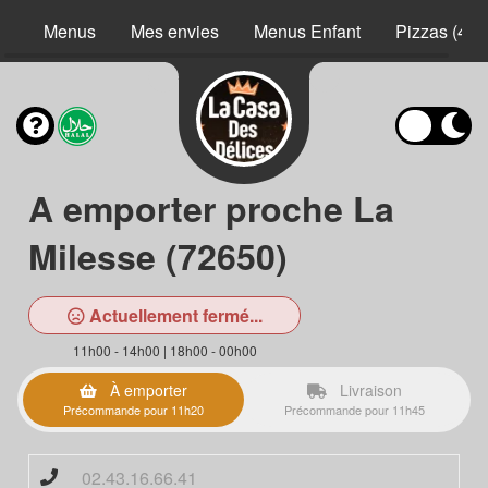
Menus
Mes envies
Menus Enfant
Pizzas (40 
A emporter proche La
Milesse (72650)
Actuellement fermé...
11h00 - 14h00 | 18h00 - 00h00
À emporter
Livraison
Précommande pour 11h20
Précommande pour 11h45
02.43.16.66.41