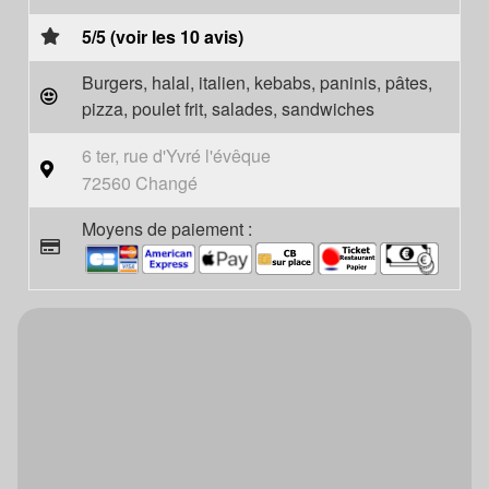
5/5 (voir les 10 avis)
Burgers, halal, italien, kebabs, paninis, pâtes,
pizza, poulet frit, salades, sandwiches
6 ter, rue d'Yvré l'évêque
72560 Changé
Moyens de paiement :