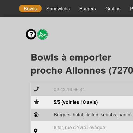
Tacos
Bowls
Sandwichs
Burgers
Gratins
P
Bowls à emporter
proche Allonnes (7270
02.43.16.66.41
5/5 (voir les 10 avis)
Burgers, halal, italien, kebabs, panini
6 ter, rue d'Yvré l'évêque