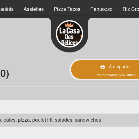
aninis
Assiettes
Pizza Tacos
Panuozzo
Riz Cro
À emporter
0)
Précommande pour 18h20
s, pâtes, pizza, poulet frit, salades, sandwiches