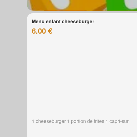
Menu enfant cheeseburger
6.00 €
1 cheeseburger 1 portion de frites 1 capri-sun