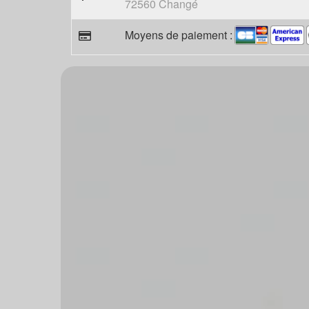
72560 Changé
Moyens de paiement :