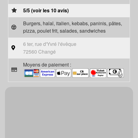
5/5 (voir les 10 avis)
Burgers, halal, italien, kebabs, paninis, pâtes,
pizza, poulet frit, salades, sandwiches
6 ter, rue d'Yvré l'évêque
72560 Changé
Moyens de paiement :