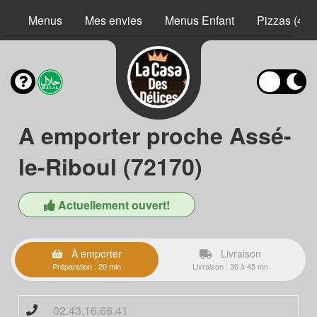
Menus
Mes envies
Menus Enfant
Pizzas (40 
A emporter proche Assé-
le-Riboul (72170)
Actuellement ouvert!
À emporter
Livraison
Préparation : 20 min
Livraison : 30 à 45 mn
02.43.16.66.41