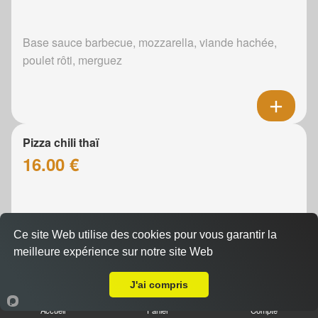
Base sauce barbecue, mozzarella, viande hachée,
poulet rôti, merguez
Pizza chili thaï
16.00 €
Base sauce chili, mozarella, viande hachée, poulet
Ce site Web utilise des cookies pour vous garantir la
rôti, poivrons
meilleure expérience sur notre site Web
A Emporter sur Assé-le-Riboul
J'ai compris
Accueil
Panier
Compte