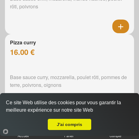
rôti, poivrons
Pizza curry
16.00 €
Base sauce curry, mozzarella, poulet rôti, pommes de
terre, poivrons, oignons
Ce site Web utilise des cookies pour vous garantir la
meilleure expérience sur notre site Web
A Emporter sur Assé-le-Riboul
Pizza boursin
J'ai compris
16.00 €
Accueil
Panier
Compte