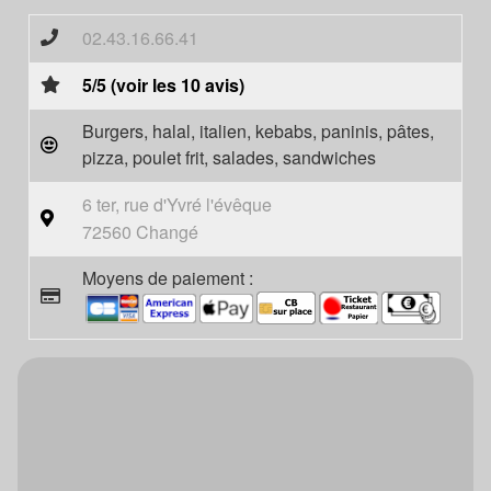
02.43.16.66.41
5/5 (voir les 10 avis)
Burgers, halal, italien, kebabs, paninis, pâtes,
pizza, poulet frit, salades, sandwiches
6 ter, rue d'Yvré l'évêque
72560 Changé
Moyens de paiement :