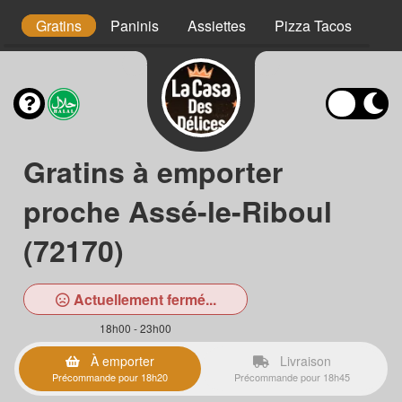
s
Gratins
Paninis
Assiettes
Pizza Tacos
Pa
Gratins à emporter
proche Assé-le-Riboul
(72170)
Actuellement fermé...
18h00 - 23h00
À emporter
Livraison
Précommande pour 18h20
Précommande pour 18h45