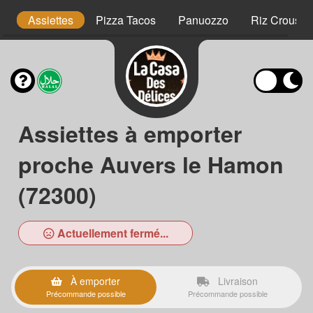
is
Assiettes
Pizza Tacos
Panuozzo
Riz Crousty
Assiettes à emporter
proche Auvers le Hamon
(72300)
Actuellement fermé...
À emporter
Livraison
Précommande possible
Précommande possible