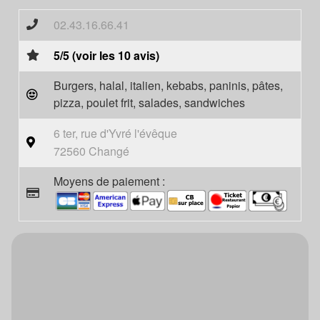
02.43.16.66.41
5/5 (voir les 10 avis)
Burgers, halal, italien, kebabs, paninis, pâtes,
pizza, poulet frit, salades, sandwiches
6 ter, rue d'Yvré l'évêque
72560 Changé
Moyens de paiement :