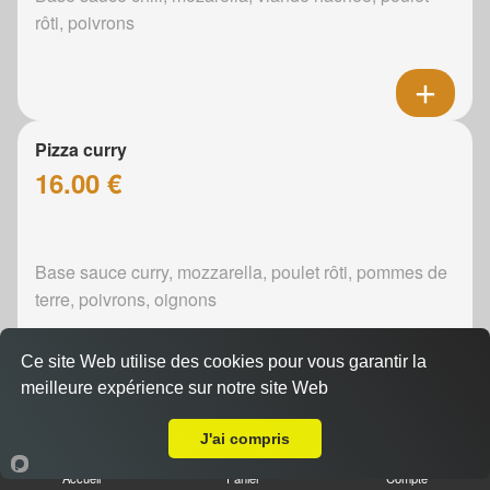
rôti, poivrons
Pizza curry
16.00 €
Base sauce curry, mozzarella, poulet rôti, pommes de
terre, poivrons, oignons
Ce site Web utilise des cookies pour vous garantir la
meilleure expérience sur notre site Web
A Emporter sur Auvers le Hamon
Pizza boursin
J'ai compris
16.00 €
Accueil
Panier
Compte