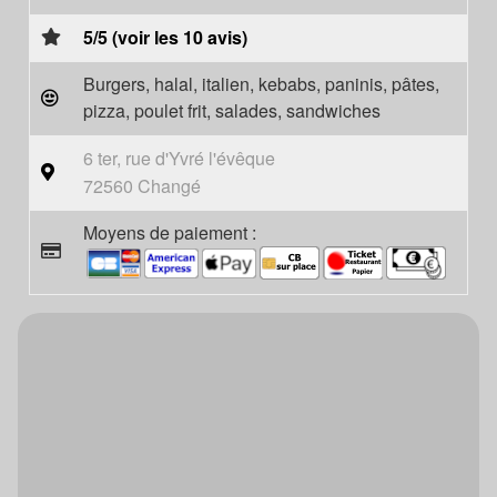
5/5 (voir les 10 avis)
Burgers, halal, italien, kebabs, paninis, pâtes,
pizza, poulet frit, salades, sandwiches
6 ter, rue d'Yvré l'évêque
72560 Changé
Moyens de paiement :