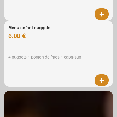
Menu enfant nuggets
6.00 €
4 nuggets 1 portion de frites 1 capri-sun