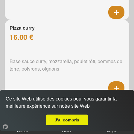
Pizza curry
16.00 €
Base sauce curry, mozzarella, poulet rôti, pommes de
terre, poivrons, oignons
Ce site Web utilise des cookies pour vous garantir la
Pizza boursin
meilleure expérience sur notre site Web
16.00 €
A Emporter sur Conlie
J'ai compris
Accueil
Panier
Compte