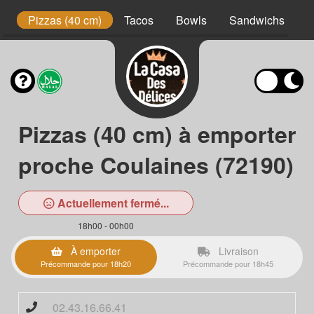
t
Pizzas (40 cm)
Tacos
Bowls
Sandwichs
B
Pizzas (40 cm) à emporter
proche Coulaines (72190)
Actuellement fermé...
18h00 - 00h00
À emporter
Livraison
Précommande pour 18h20
Précommande pour 18h45
02.43.16.66.41