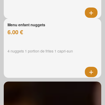
Menu enfant nuggets
6.00 €
4 nuggets 1 portion de frites 1 capri-sun