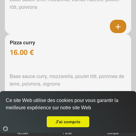
rôti, poivrons
Pizza curry
16.00 €
Base sauce curry, mozzarella, poulet rôti, pommes de
terre, poivrons, oignons
Ce site Web utilise des cookies pour vous garantir la
meilleure expérience sur notre site Web
A Emporter sur Coulaines
Pizza boursin
J'ai compris
16.00 €
Accueil
Panier
Compte