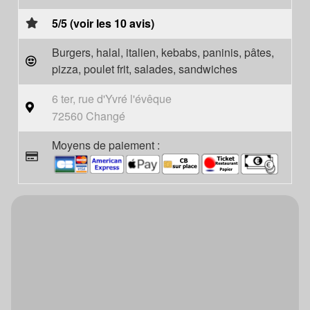
5/5 (voir les 10 avis)
Burgers, halal, italien, kebabs, paninis, pâtes,
pizza, poulet frit, salades, sandwiches
6 ter, rue d'Yvré l'évêque
72560 Changé
Moyens de paiement :