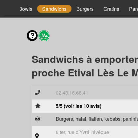
acos
Bowls
Sandwichs
Burgers
Gratins
Pan
Sandwichs à emporter
proche Etival Lès Le 
02.43.16.66.41
5/5 (voir les 10 avis)
Burgers, halal, italien, kebabs, panini
6 ter, rue d'Yvré l'évêque