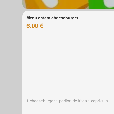
Menu enfant cheeseburger
6.00 €
1 cheeseburger 1 portion de frites 1 capri-sun