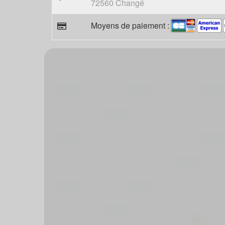
72560 Changé
Moyens de paiement :