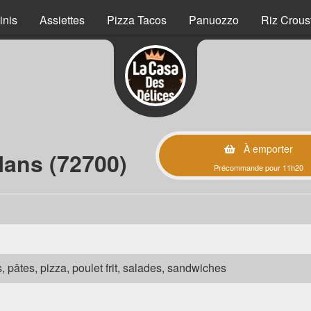
inis
Assiettes
Pizza Tacos
Panuozzo
Riz Crous
À emporter
Mans (72700)
Précommande pour 11h20
s, pâtes, pizza, poulet frit, salades, sandwiches