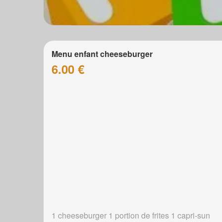
Menu enfant cheeseburger
6.00 €
1 cheeseburger 1 portion de frites 1 capri-sun