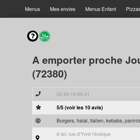
Menus
Mes envies
Menus Enfant
Pizzas
A emporter proche Jo
(72380)
02.43.16.66.41
5/5 (voir les 10 avis)
Burgers, halal, italien, kebabs, panini
6 ter, rue d'Yvré l'évêque