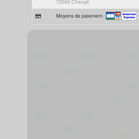
72560 Changé
Moyens de paiement :