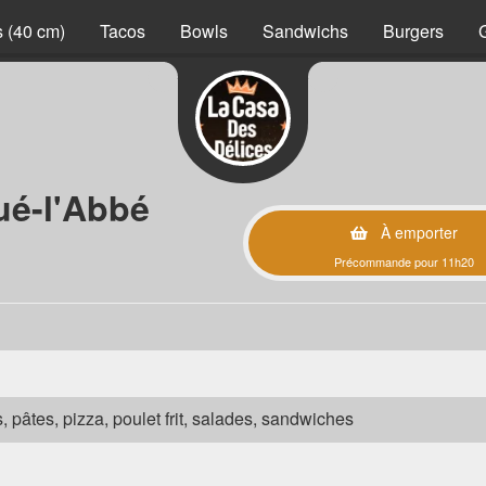
 (40 cm)
Tacos
Bowls
Sandwichs
Burgers
ué-l'Abbé
À emporter
Précommande pour 11h20
s, pâtes, pizza, poulet frit, salades, sandwiches