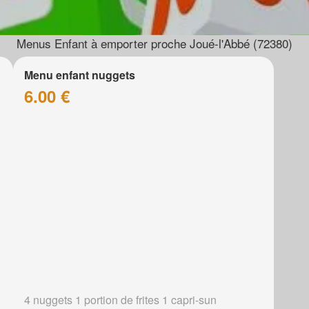
Menus Enfant à emporter proche Joué-l'Abbé (72380)
Menu enfant nuggets
6.00 €
4 nuggets 1 portion de frites 1 capri-sun