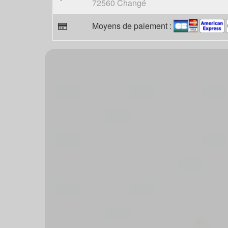
72560 Changé
Moyens de paiement :