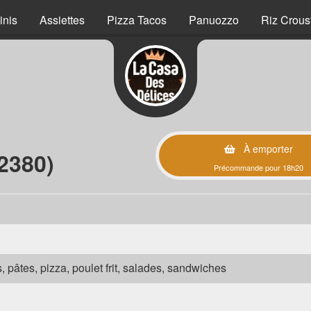
inis
Assiettes
Pizza Tacos
Panuozzo
Riz Crous
À emporter
2380)
Précommande pour 18h20
s, pâtes, pizza, poulet frit, salades, sandwiches