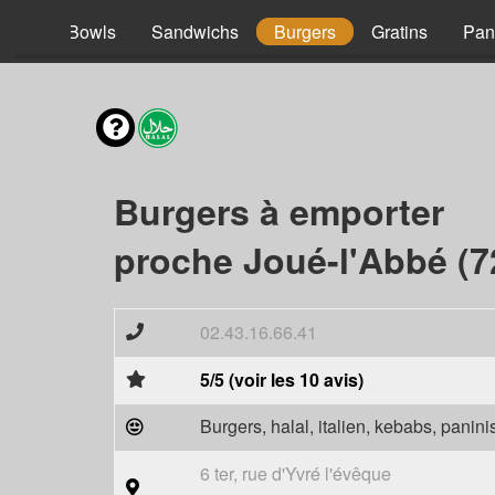
acos
Bowls
Sandwichs
Burgers
Gratins
Pan
Burgers à emporter
proche Joué-l'Abbé (7
02.43.16.66.41
5/5 (voir les 10 avis)
Burgers, halal, italien, kebabs, panini
6 ter, rue d'Yvré l'évêque