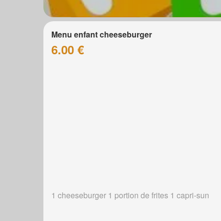
Menu enfant cheeseburger
6.00 €
1 cheeseburger 1 portion de frites 1 capri-sun