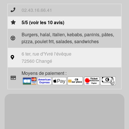
02.43.16.66.41
5/5 (voir les 10 avis)
Burgers, halal, italien, kebabs, paninis, pâtes,
pizza, poulet frit, salades, sandwiches
6 ter, rue d'Yvré l'évêque
72560 Changé
Moyens de paiement :