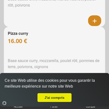
rôti, poivrons
Pizza curry
16.00 €
Base sauce curry, mozzarella, poulet rôti, pommes de
terre, poivrons, oignons
Ce site Web utilise des cookies pour vous garantir la
meilleure expérience sur notre site Web
A Emporter sur Juigné sur Sarthe
Pizza boursin
J'ai compris
16.00 €
Accueil
Panier
Compte