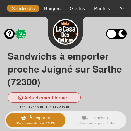
s
Sandwichs
Burgers
Gratins
Paninis
Assie
Sandwichs à emporter
proche Juigné sur Sarthe
(72300)
Actuellement fermé...
11h00 - 14h00 | 18h00 - 23h00
À emporter
Livraison
Précommande pour 11h20
Précommande pour 11h45