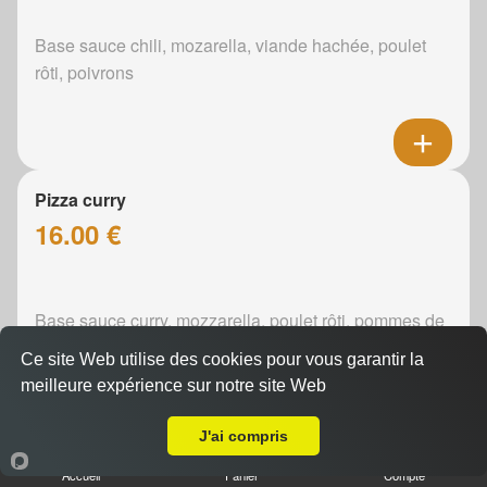
Base sauce chili, mozarella, viande hachée, poulet
rôti, poivrons
Pizza curry
16.00 €
Base sauce curry, mozzarella, poulet rôti, pommes de
terre, poivrons, oignons
Ce site Web utilise des cookies pour vous garantir la
meilleure expérience sur notre site Web
A Emporter sur La Chapelle-Saint-Fray
J'ai compris
Pizza boursin
Accueil
Panier
Compte