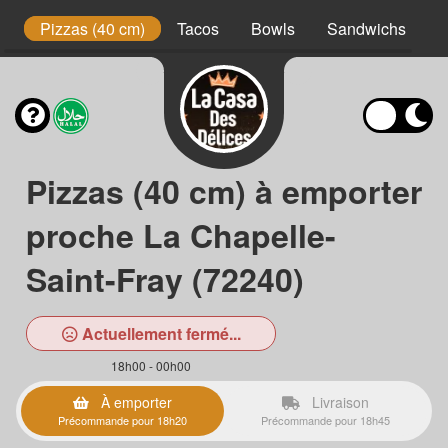
t
Pizzas (40 cm)
Tacos
Bowls
Sandwichs
B
Pizzas (40 cm) à emporter
proche La Chapelle-
Saint-Fray (72240)
Actuellement fermé...
18h00 - 00h00
À emporter
Livraison
Précommande pour 18h20
Précommande pour 18h45