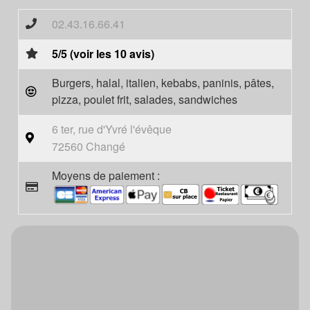
02.43.16.66.41
5/5 (voir les 10 avis)
Burgers, halal, italien, kebabs, paninis, pâtes,
pizza, poulet frit, salades, sandwiches
6 ter, rue d'Yvré l'évêque
72560 Changé
Moyens de paiement :