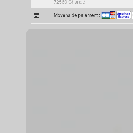
72560 Changé
Moyens de paiement :