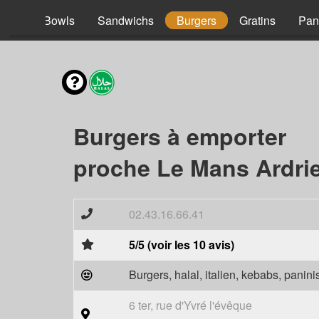
acos
Bowls
Sandwichs
Burgers
Gratins
Pan
Burgers à emporter
proche Le Mans Ardrie
02.43.16.66.41
5/5 (voir les 10 avis)
Burgers, halal, italien, kebabs, panini
6 ter, rue d'Yvré l'évêque