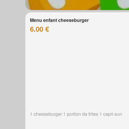
Menu enfant cheeseburger
6.00 €
1 cheeseburger 1 portion de frites 1 capri-sun