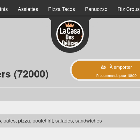
inis
Assiettes
Pizza Tacos
Panuozzo
Riz Crous
À emporter
rs (72000)
Précommande pour 18h20
s, pâtes, pizza, poulet frit, salades, sandwiches