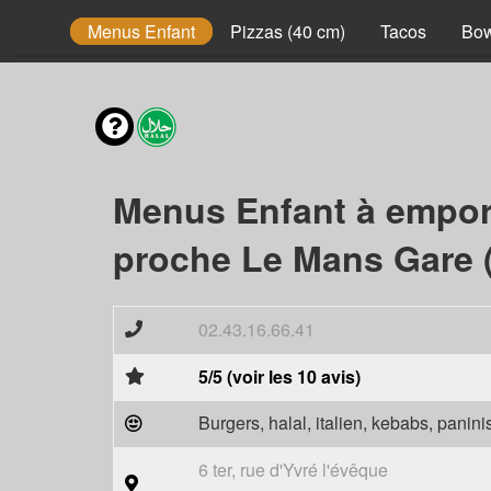
envies
Menus Enfant
Pizzas (40 cm)
Tacos
Bow
Menus Enfant à empor
proche Le Mans Gare 
02.43.16.66.41
5/5 (voir les 10 avis)
Burgers, halal, italien, kebabs, panini
6 ter, rue d'Yvré l'évêque