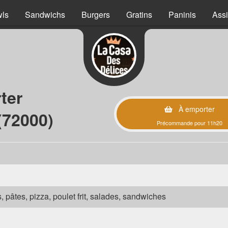
ls
Sandwichs
Burgers
Gratins
Paninis
Assi
ter
À emporter
(72000)
Précommande pour 11h20
s, pâtes, pizza, poulet frit, salades, sandwiches