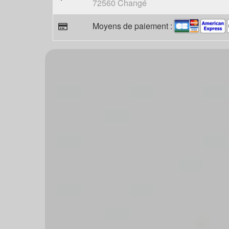
72560 Changé
Moyens de paiement :