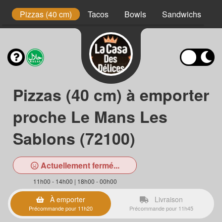
t
Pizzas (40 cm)
Tacos
Bowls
Sandwichs
B
Pizzas (40 cm) à emporter
proche Le Mans Les
Sablons (72100)
Actuellement fermé...
11h00 - 14h00 | 18h00 - 00h00
À emporter
Livraison
Précommande pour 11h20
Précommande pour 11h45