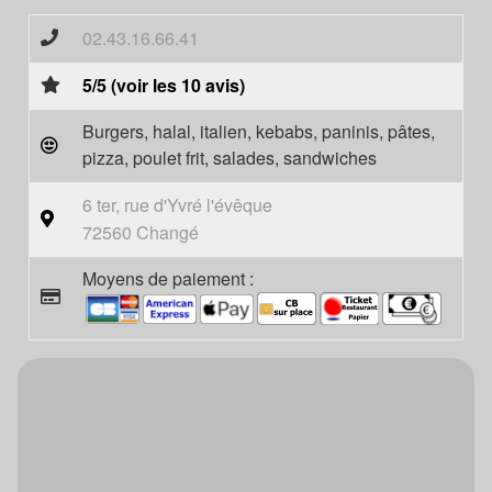
02.43.16.66.41
5/5 (voir les 10 avis)
Burgers, halal, italien, kebabs, paninis, pâtes,
pizza, poulet frit, salades, sandwiches
6 ter, rue d'Yvré l'évêque
72560 Changé
Moyens de paiement :