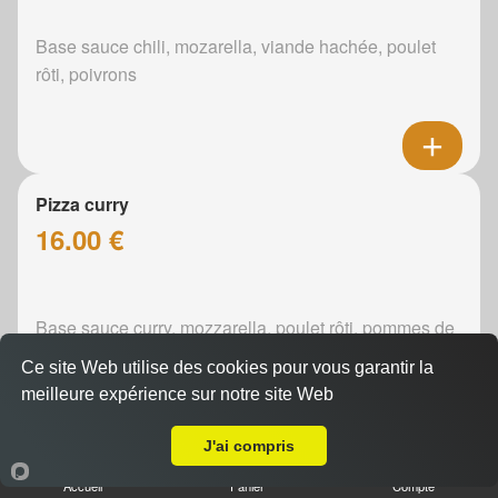
Base sauce chili, mozarella, viande hachée, poulet
rôti, poivrons
Pizza curry
16.00 €
Base sauce curry, mozzarella, poulet rôti, pommes de
terre, poivrons, oignons
Ce site Web utilise des cookies pour vous garantir la
meilleure expérience sur notre site Web
A Emporter sur Le Mans Les Sablons
J'ai compris
Pizza boursin
Accueil
Panier
Compte