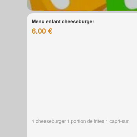
Menu enfant cheeseburger
6.00 €
1 cheeseburger 1 portion de frites 1 capri-sun