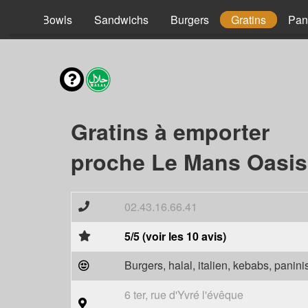
acos
Bowls
Sandwichs
Burgers
Gratins
Pan
Gratins à emporter
proche Le Mans Oasis
02.43.16.66.41
5/5 (voir les 10 avis)
Burgers, halal, italien, kebabs, panini
6 ter, rue d'Yvré l'évêque