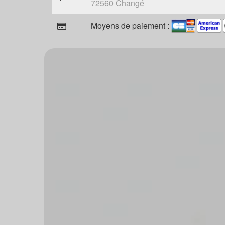
72560 Changé
Moyens de paiement :