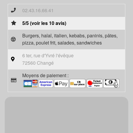
02.43.16.66.41
5/5 (voir les 10 avis)
Burgers, halal, italien, kebabs, paninis, pâtes,
pizza, poulet frit, salades, sandwiches
6 ter, rue d'Yvré l'évêque
72560 Changé
Moyens de paiement :