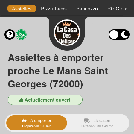
is
Assiettes
Pizza Tacos
Panuozzo
Riz Crousty
Assiettes à emporter
proche Le Mans Saint
Georges (72000)
Actuellement ouvert!
À emporter
Livraison
Préparation : 20 min
Livraison : 30 à 45 mn