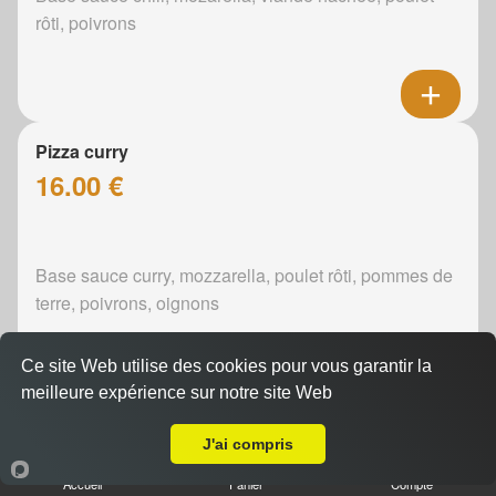
rôti, poivrons
Pizza curry
16.00 €
Base sauce curry, mozzarella, poulet rôti, pommes de
terre, poivrons, oignons
Ce site Web utilise des cookies pour vous garantir la
meilleure expérience sur notre site Web
A Emporter sur Le Mans Saint Georges
Pizza boursin
J'ai compris
16.00 €
Accueil
Panier
Compte