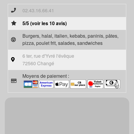
02.43.16.66.41
5/5 (voir les 10 avis)
Burgers, halal, italien, kebabs, paninis, pâtes,
pizza, poulet frit, salades, sandwiches
6 ter, rue d'Yvré l'évêque
72560 Changé
Moyens de paiement :