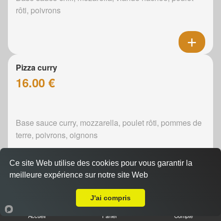
rôti, poivrons
Pizza curry
16.00 €
Base sauce curry, mozzarella, poulet rôti, pommes de
terre, poivrons, oignons
Ce site Web utilise des cookies pour vous garantir la
meilleure expérience sur notre site Web
A Emporter sur Le Mans ZI Sud
Pizza boursin
J'ai compris
16.00 €
Accueil
Panier
Compte