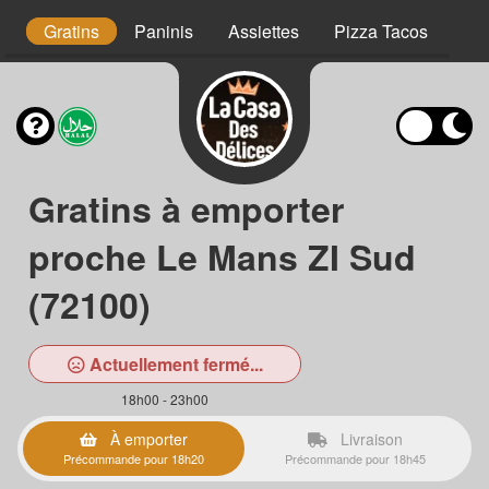
s
Gratins
Paninis
Assiettes
Pizza Tacos
Pa
Gratins à emporter
proche Le Mans ZI Sud
(72100)
Actuellement fermé...
18h00 - 23h00
À emporter
Livraison
Précommande pour 18h20
Précommande pour 18h45