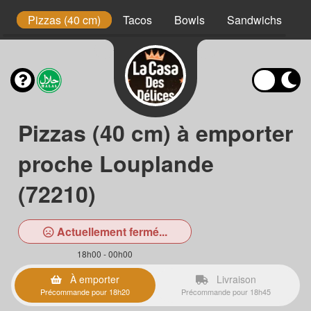
t
Pizzas (40 cm)
Tacos
Bowls
Sandwichs
B
Pizzas (40 cm) à emporter
proche Louplande
(72210)
Actuellement fermé...
18h00 - 00h00
À emporter
Livraison
Précommande pour 18h20
Précommande pour 18h45