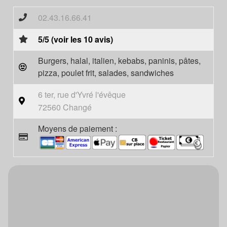
02.43.16.66.41
5/5 (voir les 10 avis)
Burgers, halal, italien, kebabs, paninis, pâtes,
pizza, poulet frit, salades, sandwiches
6 ter, rue d'Yvré l'évêque
72560 Changé
Moyens de paiement :