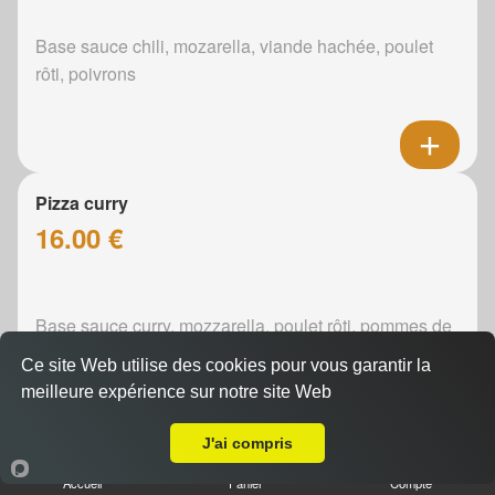
Base sauce chili, mozarella, viande hachée, poulet
rôti, poivrons
Pizza curry
16.00 €
Base sauce curry, mozzarella, poulet rôti, pommes de
terre, poivrons, oignons
Ce site Web utilise des cookies pour vous garantir la
meilleure expérience sur notre site Web
A Emporter sur Louplande
J'ai compris
Pizza boursin
Accueil
Panier
Compte