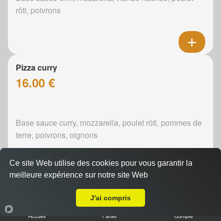
rôti, poivrons
Pizza curry
16.00 €
Base sauce curry, mozzarella, poulet rôti, pommes de
terre, poivrons, oignons
Ce site Web utilise des cookies pour vous garantir la
meilleure expérience sur notre site Web
A Emporter sur Lucé-sous-Ballon
Pizza boursin
J'ai compris
16.00 €
Accueil
Panier
Compte