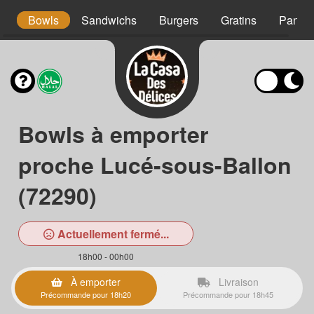
s
Bowls
Sandwichs
Burgers
Gratins
Panini
Bowls à emporter
proche Lucé-sous-Ballon
(72290)
Actuellement fermé...
18h00 - 00h00
À emporter
Livraison
Précommande pour 18h20
Précommande pour 18h45