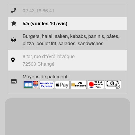
02.43.16.66.41
5/5 (voir les 10 avis)
Burgers, halal, italien, kebabs, paninis, pâtes,
pizza, poulet frit, salades, sandwiches
6 ter, rue d'Yvré l'évêque
72560 Changé
Moyens de paiement :