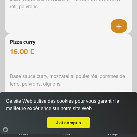
rôti, poivrons
Pizza curry
16.00 €
Base sauce curry, mozzarella, poulet rôti, pommes de
terre, poivrons, oignons
Ce site Web utilise des cookies pour vous garantir la
meilleure expérience sur notre site Web
A Emporter sur Montfort-le-Gesnois
Pizza boursin
J'ai compris
16.00 €
Accueil
Panier
Compte