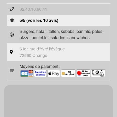
02.43.16.66.41
5/5 (voir les 10 avis)
Burgers, halal, italien, kebabs, paninis, pâtes,
pizza, poulet frit, salades, sandwiches
6 ter, rue d'Yvré l'évêque
72560 Changé
Moyens de paiement :