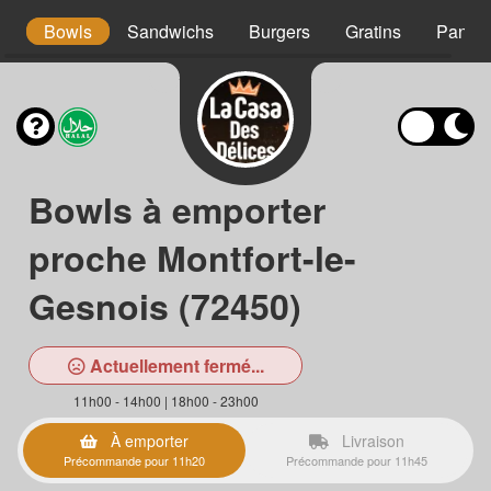
s
Bowls
Sandwichs
Burgers
Gratins
Panini
Bowls à emporter
proche Montfort-le-
Gesnois (72450)
Actuellement fermé...
11h00 - 14h00 | 18h00 - 23h00
À emporter
Livraison
Précommande pour 11h20
Précommande pour 11h45