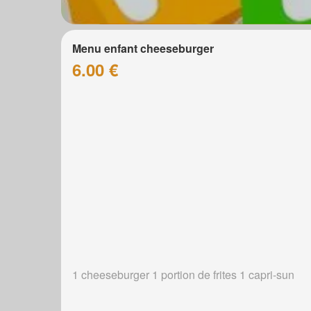
Menu enfant cheeseburger
6.00 €
1 cheeseburger 1 portion de frites 1 capri-sun