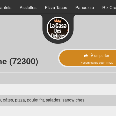
aninis
Assiettes
Pizza Tacos
Panuozzo
Riz Cro
À emporter
he (72300)
Précommande pour 11h20
s, pâtes, pizza, poulet frit, salades, sandwiches