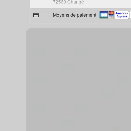
72560 Changé
Moyens de paiement :