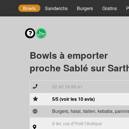
Tacos
Bowls
Sandwichs
Burgers
Gratins
P
Bowls à emporter
proche Sablé sur Sart
02.43.16.66.41
5/5 (voir les 10 avis)
Burgers, halal, italien, kebabs, panini
6 ter, rue d'Yvré l'évêque