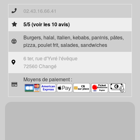
02.43.16.66.41
5/5 (voir les 10 avis)
Burgers, halal, italien, kebabs, paninis, pâtes,
pizza, poulet frit, salades, sandwiches
6 ter, rue d'Yvré l'évêque
72560 Changé
Moyens de paiement :