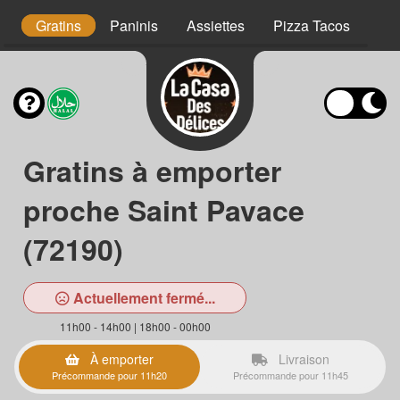
s
Gratins
Paninis
Assiettes
Pizza Tacos
Pa
Gratins à emporter
proche Saint Pavace
(72190)
Actuellement fermé...
11h00 - 14h00 | 18h00 - 00h00
À emporter
Livraison
Précommande pour 11h20
Précommande pour 11h45