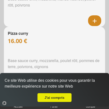
rôti, poivrons
Pizza curry
16.00 €
Base sauce curry, mozzarella, poulet rôti, pommes de
terre, poivrons, oignons
Ce site Web utilise des cookies pour vous garantir la
meilleure expérience sur notre site Web
A Emporter sur Saint Pavace
Pizza boursin
J'ai compris
16.00 €
Accueil
Panier
Compte