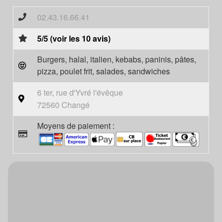
02.43.16.66.41
5/5 (voir les 10 avis)
Burgers, halal, italien, kebabs, paninis, pâtes,
pizza, poulet frit, salades, sandwiches
6 ter, rue d'Yvré l'évêque
72560 Changé
Moyens de paiement :