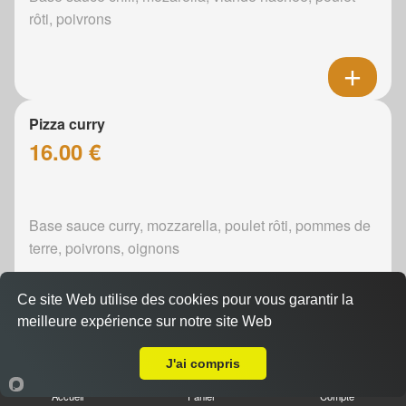
rôti, poivrons
Pizza curry
16.00 €
Base sauce curry, mozzarella, poulet rôti, pommes de
terre, poivrons, oignons
Ce site Web utilise des cookies pour vous garantir la
meilleure expérience sur notre site Web
A Emporter sur Sainte-Sabine-sur-Longève
Pizza boursin
J'ai compris
16.00 €
Accueil
Panier
Compte