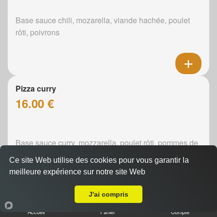
Base sauce chili, mozarella, viande hachée, poulet
rôti, poivrons
Pizza curry
16.00 €
Base sauce curry, mozzarella, poulet rôti, pommes de
terre, poivrons, oignons
Ce site Web utilise des cookies pour vous garantir la
meilleure expérience sur notre site Web
A Emporter sur Sargé Lès Le Mans
J'ai compris
Pizza boursin
Accueil
Panier
Compte