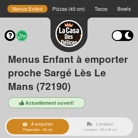
s
Menus Enfant
Pizzas (40 cm)
Tacos
Bowls
Menus Enfant à emporter
proche Sargé Lès Le
Mans (72190)
Actuellement ouvert!
À emporter
Livraison
Préparation : 20 min
Livraison : 30 à 45 mn