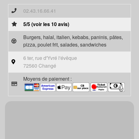
02.43.16.66.41
5/5 (voir les 10 avis)
Burgers, halal, italien, kebabs, paninis, pâtes,
pizza, poulet frit, salades, sandwiches
6 ter, rue d'Yvré l'évêque
72560 Changé
Moyens de paiement :