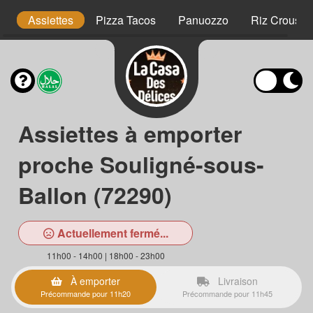
is
Assiettes
Pizza Tacos
Panuozzo
Riz Crousty
Assiettes à emporter
proche Souligné-sous-
Ballon (72290)
Actuellement fermé...
11h00 - 14h00 | 18h00 - 23h00
À emporter
Livraison
Précommande pour 11h20
Précommande pour 11h45