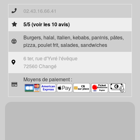
02.43.16.66.41
5/5 (voir les 10 avis)
Burgers, halal, italien, kebabs, paninis, pâtes,
pizza, poulet frit, salades, sandwiches
6 ter, rue d'Yvré l'évêque
72560 Changé
Moyens de paiement :