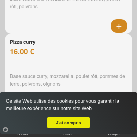
rôti, poivrons
Pizza curry
16.00 €
Base sauce curry, mozzarella, poulet rôti, pommes de
terre, poivrons, oignons
Ce site Web utilise des cookies pour vous garantir la
meilleure expérience sur notre site Web
A Emporter sur Souligné-sous-Ballon
Pizza boursin
J'ai compris
16.00 €
Accueil
Panier
Compte