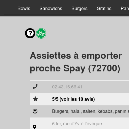
acos
Bowls
Sandwichs
Burgers
Gratins
Pan
Assiettes à emporter
proche Spay (72700)
02.43.16.66.41
5/5 (voir les 10 avis)
Burgers, halal, italien, kebabs, panini
6 ter, rue d'Yvré l'évêque