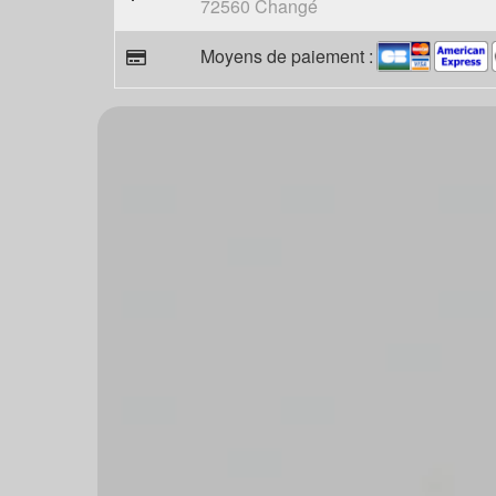
72560 Changé
Moyens de paiement :