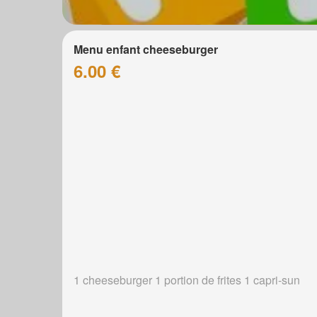
Menu enfant cheeseburger
6.00 €
1 cheeseburger 1 portion de frites 1 capri-sun