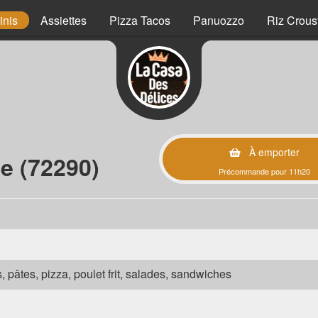
inis
Assiettes
Pizza Tacos
Panuozzo
Riz Crous
À emporter
e (72290)
Précommande pour 11h20
s, pâtes, pizza, poulet frit, salades, sandwiches