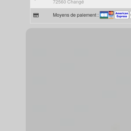
72560 Changé
Moyens de paiement :