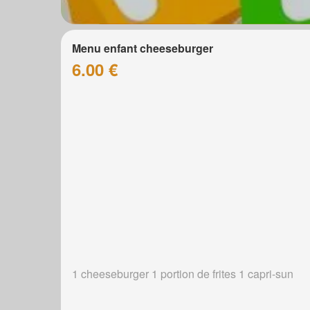
Menu enfant cheeseburger
6.00 €
1 cheeseburger 1 portion de frites 1 capri-sun