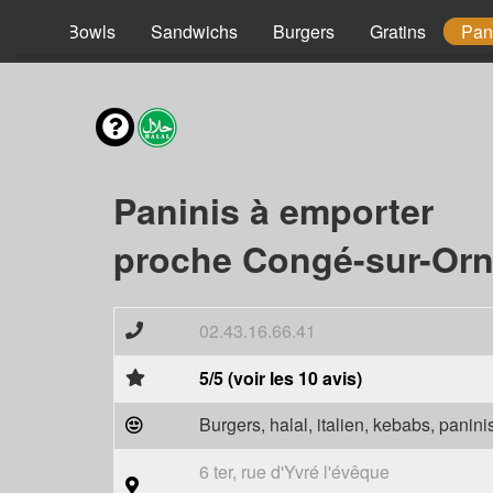
acos
Bowls
Sandwichs
Burgers
Gratins
Pan
Paninis à emporter
proche Congé-sur-Orn
02.43.16.66.41
5/5 (voir les 10 avis)
Burgers, halal, italien, kebabs, panini
6 ter, rue d'Yvré l'évêque