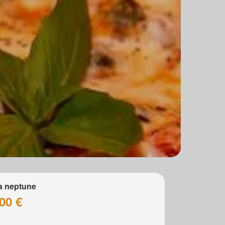
a neptune
00 €