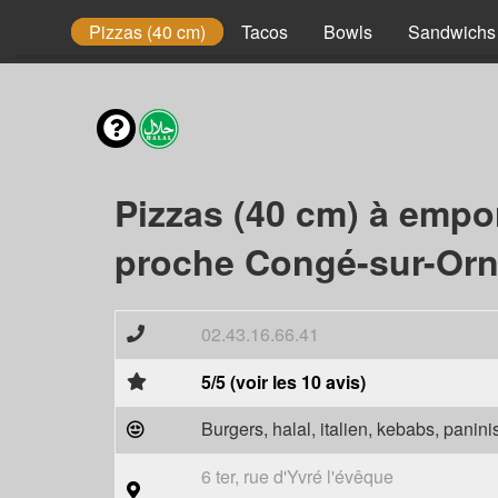
Enfant
Pizzas (40 cm)
Tacos
Bowls
Sandwichs
Pizzas (40 cm) à empo
proche Congé-sur-Orn
02.43.16.66.41
5/5 (voir les 10 avis)
Burgers, halal, italien, kebabs, panini
6 ter, rue d'Yvré l'évêque