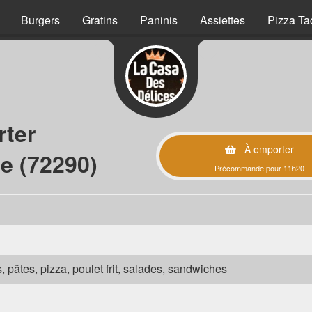
Burgers
Gratins
Paninis
Assiettes
Pizza Ta
rter
À emporter
e (72290)
Précommande pour 11h20
s, pâtes, pizza, poulet frit, salades, sandwiches