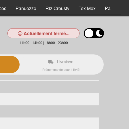
cos
Panuozzo
Riz Crousty
Tex Mex
Pâtes
D
Actuellement fermé...
11h00 - 14h00 | 18h00 - 23h00
Livraison
Précommande pour 11h45