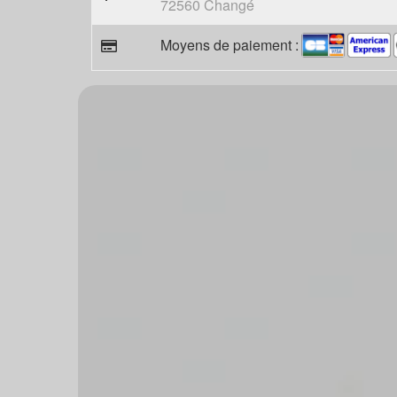
72560 Changé
Moyens de paiement :