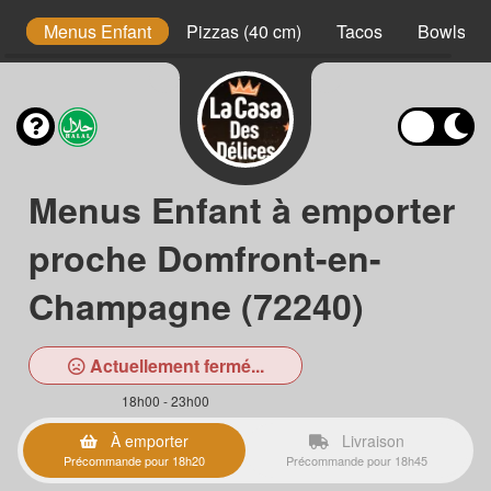
s
Menus Enfant
Pizzas (40 cm)
Tacos
Bowls
Menus Enfant à emporter
proche Domfront-en-
Champagne (72240)
Actuellement fermé...
18h00 - 23h00
À emporter
Livraison
Précommande pour 18h20
Précommande pour 18h45