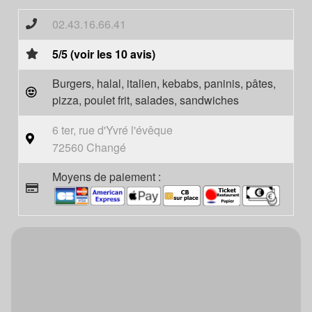
02.43.16.66.41
5/5 (voir les 10 avis)
Burgers, halal, italien, kebabs, paninis, pâtes,
pizza, poulet frit, salades, sandwiches
6 ter, rue d'Yvré l'évêque
72560 Changé
Moyens de paiement :