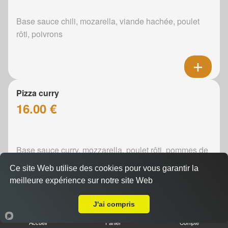
Base sauce chili, mozarella, viande hachée, poulet
rôti, poivrons
Pizza curry
16.00 €
Base sauce curry, mozzarella, poulet rôti, pommes de
terre, poivrons, oignons
Ce site Web utilise des cookies pour vous garantir la
meilleure expérience sur notre site Web
A Emporter sur Domfront-en-Champagne
J'ai compris
Pizza boursin
Accueil
Panier
Compte