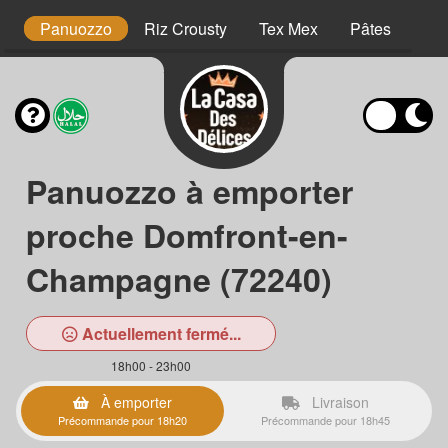
os
Panuozzo
Riz Crousty
Tex Mex
Pâtes
Des
Panuozzo à emporter
proche Domfront-en-
Champagne (72240)
Actuellement fermé...
18h00 - 23h00
À emporter
Livraison
Précommande pour 18h20
Précommande pour 18h45