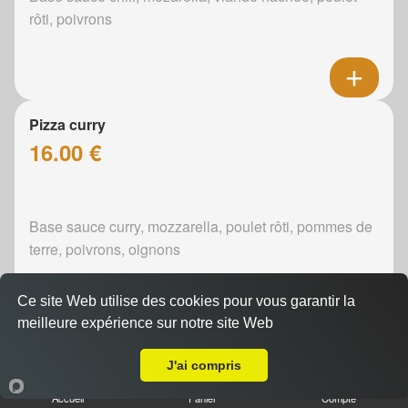
rôti, poivrons
Pizza curry
16.00 €
Base sauce curry, mozzarella, poulet rôti, pommes de
terre, poivrons, oignons
Ce site Web utilise des cookies pour vous garantir la
meilleure expérience sur notre site Web
A Emporter sur Domfront-en-Champagne
Pizza boursin
J'ai compris
16.00 €
Accueil
Panier
Compte