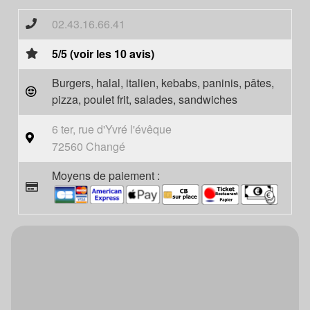
02.43.16.66.41
5/5 (voir les 10 avis)
Burgers, halal, italien, kebabs, paninis, pâtes,
pizza, poulet frit, salades, sandwiches
6 ter, rue d'Yvré l'évêque
72560 Changé
Moyens de paiement :