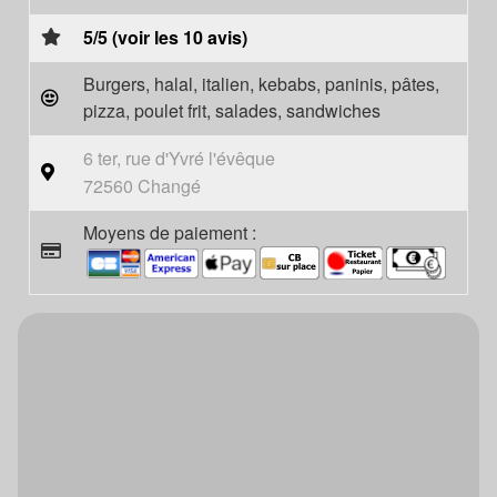
5/5 (voir les 10 avis)
Burgers, halal, italien, kebabs, paninis, pâtes,
pizza, poulet frit, salades, sandwiches
6 ter, rue d'Yvré l'évêque
72560 Changé
Moyens de paiement :