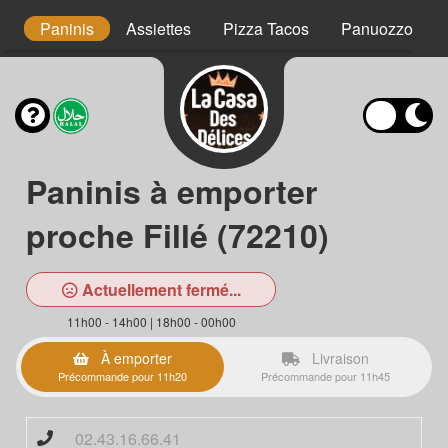
ns
Paninis
Assiettes
Pizza Tacos
Panuozzo
Paninis à emporter
proche Fillé (72210)
Actuellement fermé...
11h00 - 14h00 | 18h00 - 00h00
À emporter
Livraison
Précommande pour 11h20
Précommande pour 11h45
02.43.16.66.41