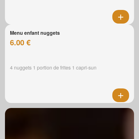
Menu enfant nuggets
6.00 €
4 nuggets 1 portion de frites 1 capri-sun