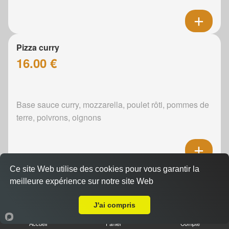
Pizza curry
16.00 €
Base sauce curry, mozzarella, poulet rôti, pommes de
terre, poivrons, oignons
Ce site Web utilise des cookies pour vous garantir la
Pizza boursin
meilleure expérience sur notre site Web
16.00 €
A Emporter sur Fillé
J'ai compris
Accueil
Panier
Compte