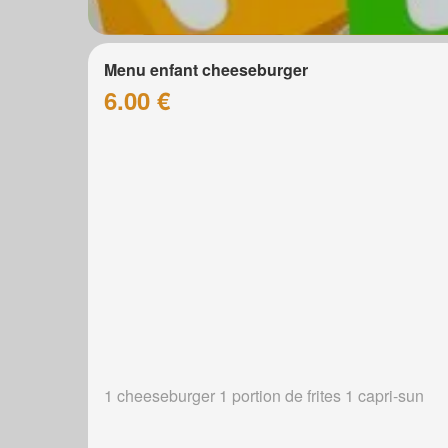
Menu enfant cheeseburger
6.00 €
1 cheeseburger 1 portion de frites 1 capri-sun