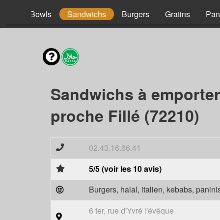
acos
Bowls
Sandwichs
Burgers
Gratins
Pan
Sandwichs à emporter
proche Fillé (72210)
02.43.16.66.41
5/5 (voir les 10 avis)
Burgers, halal, italien, kebabs, panini
6 ter, rue d'Yvré l'évêque