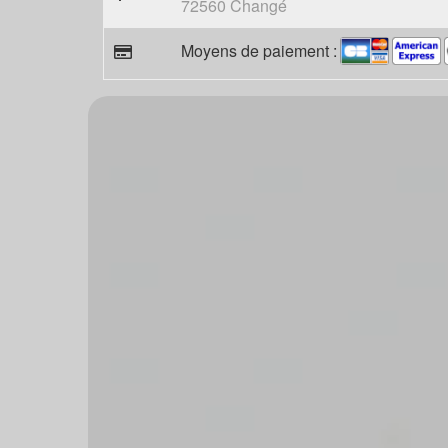
72560 Changé
Moyens de paiement :