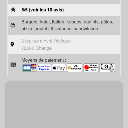
5/5 (voir les 10 avis)
Burgers, halal, italien, kebabs, paninis, pâtes,
pizza, poulet frit, salades, sandwiches
6 ter, rue d'Yvré l'évêque
72560 Changé
Moyens de paiement :