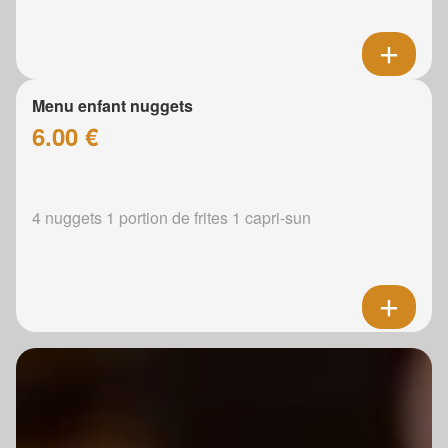
Menu enfant nuggets
6.00 €
4 nuggets 1 portion de frites 1 capri-sun