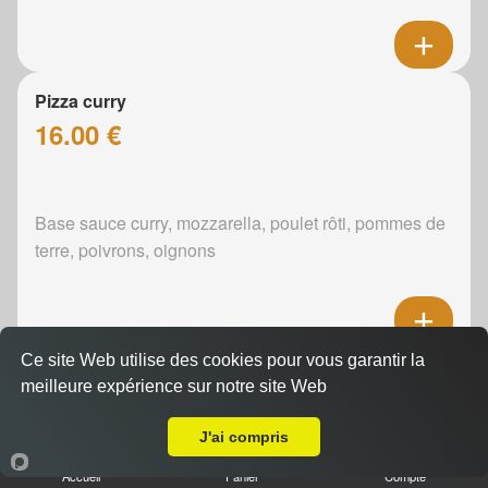
Pizza curry
16.00 €
Base sauce curry, mozzarella, poulet rôti, pommes de
terre, poivrons, oignons
Ce site Web utilise des cookies pour vous garantir la
Pizza boursin
meilleure expérience sur notre site Web
16.00 €
A Emporter sur Guécélard
J'ai compris
Accueil
Panier
Compte