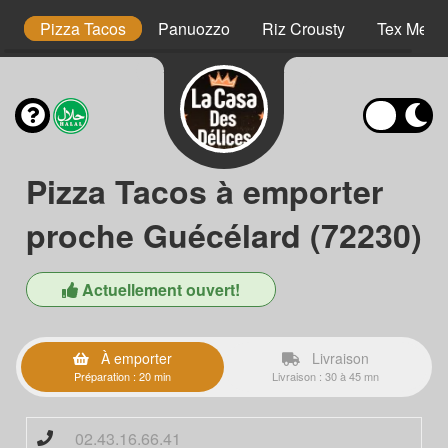
es
Pizza Tacos
Panuozzo
Riz Crousty
Tex Mex
Pizza Tacos à emporter
proche Guécélard (72230)
Actuellement ouvert!
À emporter
Livraison
Préparation : 20 min
Livraison : 30 à 45 mn
02.43.16.66.41