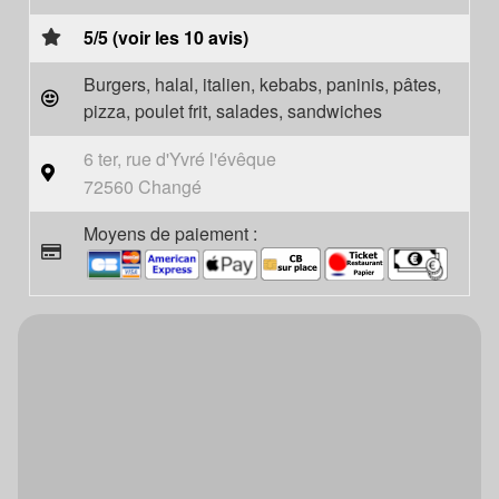
5/5 (voir les 10 avis)
Burgers, halal, italien, kebabs, paninis, pâtes,
pizza, poulet frit, salades, sandwiches
6 ter, rue d'Yvré l'évêque
72560 Changé
Moyens de paiement :