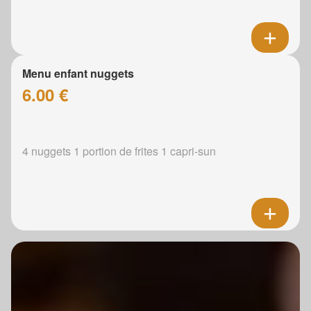
Menu enfant nuggets
6.00 €
4 nuggets 1 portion de frites 1 capri-sun