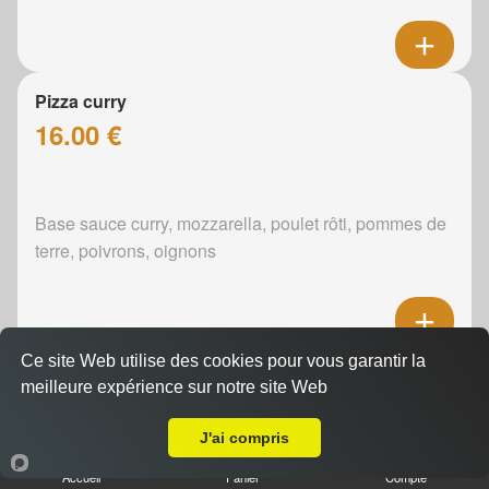
Pizza curry
16.00 €
Base sauce curry, mozzarella, poulet rôti, pommes de
terre, poivrons, oignons
Ce site Web utilise des cookies pour vous garantir la
Pizza boursin
meilleure expérience sur notre site Web
16.00 €
A Emporter sur Guécélard
J'ai compris
Accueil
Panier
Compte