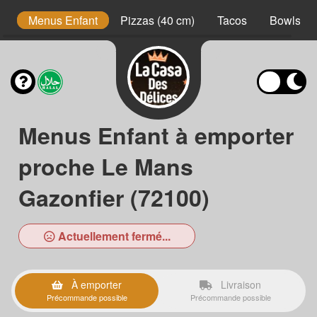
s
Menus Enfant
Pizzas (40 cm)
Tacos
Bowls
Menus Enfant à emporter
proche Le Mans
Gazonfier (72100)
Actuellement fermé...
À emporter
Livraison
Précommande possible
Précommande possible