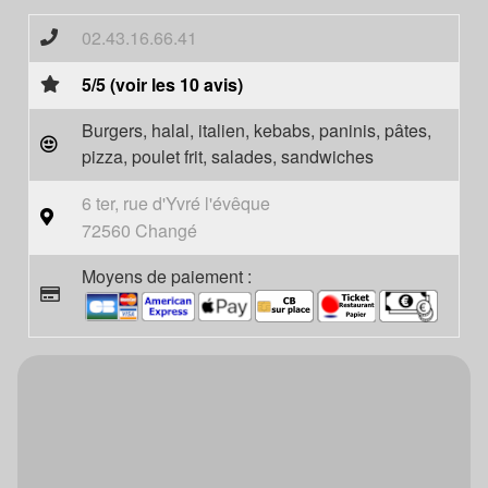
02.43.16.66.41
5/5 (voir les 10 avis)
Burgers, halal, italien, kebabs, paninis, pâtes,
pizza, poulet frit, salades, sandwiches
6 ter, rue d'Yvré l'évêque
72560 Changé
Moyens de paiement :