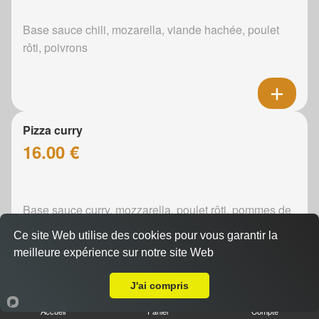
Base sauce chili, mozarella, viande hachée, poulet
rôti, poivrons
Pizza curry
16.00 €
Base sauce curry, mozzarella, poulet rôti, pommes de
terre, poivrons, oignons
Ce site Web utilise des cookies pour vous garantir la
meilleure expérience sur notre site Web
A Emporter sur Le Mans Gazonfier
J'ai compris
Pizza boursin
Accueil
Panier
Compte