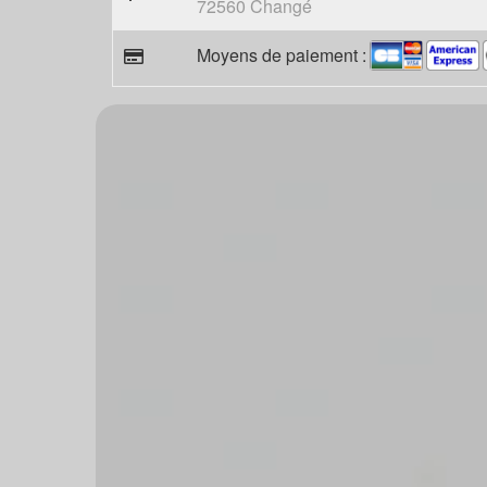
72560 Changé
Moyens de paiement :