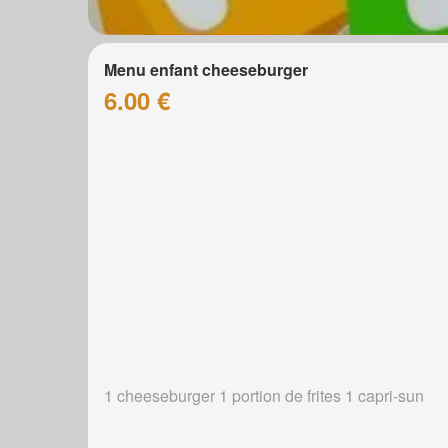
Menu enfant cheeseburger
6.00 €
1 cheeseburger 1 portion de frites 1 capri-sun