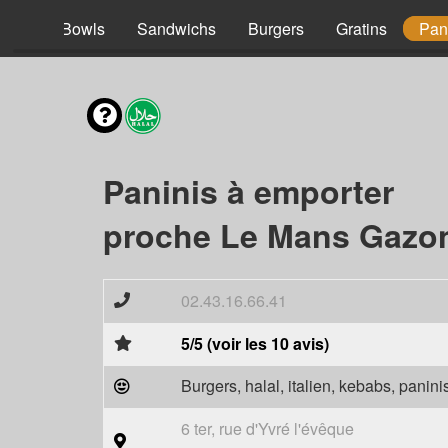
acos
Bowls
Sandwichs
Burgers
Gratins
Pan
Paninis à emporter
proche Le Mans Gazon
02.43.16.66.41
5/5 (voir les 10 avis)
Burgers, halal, italien, kebabs, panini
6 ter, rue d'Yvré l'évêque