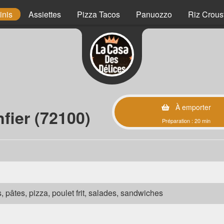
inis
Assiettes
Pizza Tacos
Panuozzo
Riz Crous
À emporter
fier (72100)
Préparation : 20 min
s, pâtes, pizza, poulet frit, salades, sandwiches