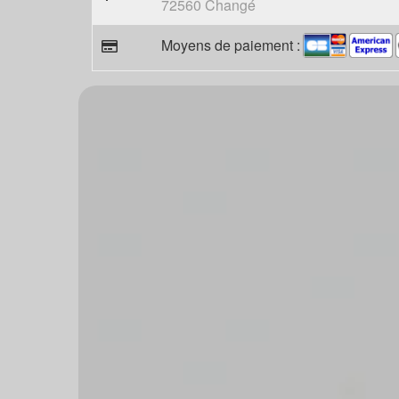
72560 Changé
Moyens de paiement :