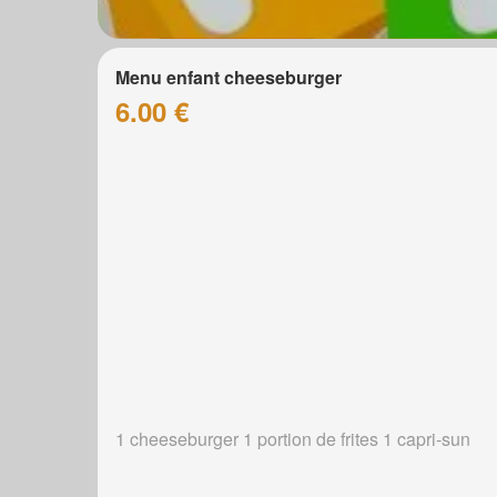
Menu enfant cheeseburger
6.00 €
1 cheeseburger 1 portion de frites 1 capri-sun