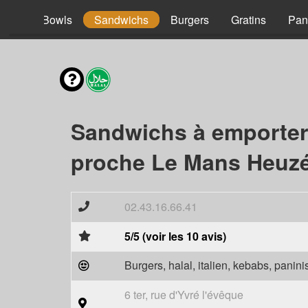
acos
Bowls
Sandwichs
Burgers
Gratins
Pan
Sandwichs à emporter
proche Le Mans Heuzé
02.43.16.66.41
5/5 (voir les 10 avis)
Burgers, halal, italien, kebabs, panini
6 ter, rue d'Yvré l'évêque