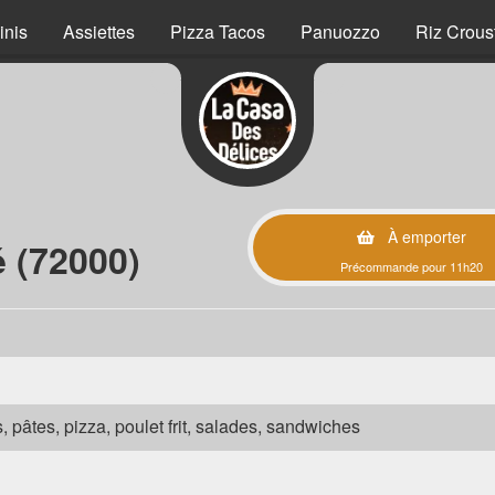
inis
Assiettes
Pizza Tacos
Panuozzo
Riz Crous
À emporter
 (72000)
Précommande pour 11h20
s, pâtes, pizza, poulet frit, salades, sandwiches