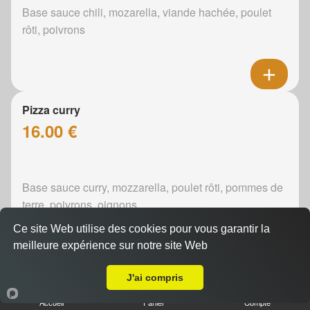
Base sauce chili, mozarella, viande hachée, poulet
rôti, poivrons
Pizza curry
16.00 €
Base sauce curry, mozzarella, poulet rôti, pommes de
terre, poivrons, oignons
Ce site Web utilise des cookies pour vous garantir la
meilleure expérience sur notre site Web
Livraison sur Le Mans Heuzé
J'ai compris
Pizza boursin
16.00 €
Accueil
Panier
Compte