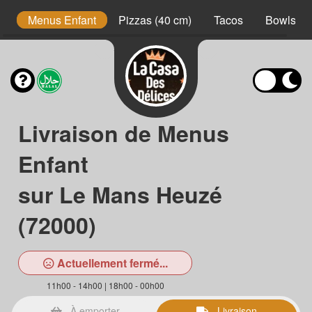
s
Menus Enfant
Pizzas (40 cm)
Tacos
Bowls
Livraison de Menus
Enfant
sur Le Mans Heuzé
(72000)
Actuellement fermé...
11h00 - 14h00 | 18h00 - 00h00
À emporter
Livraison