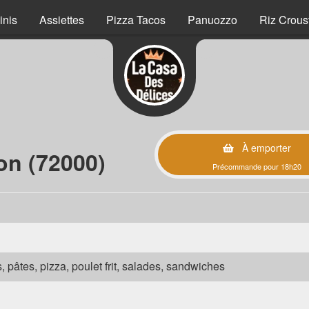
inis
Assiettes
Pizza Tacos
Panuozzo
Riz Crous
À emporter
on (72000)
Précommande pour 18h20
s, pâtes, pizza, poulet frit, salades, sandwiches