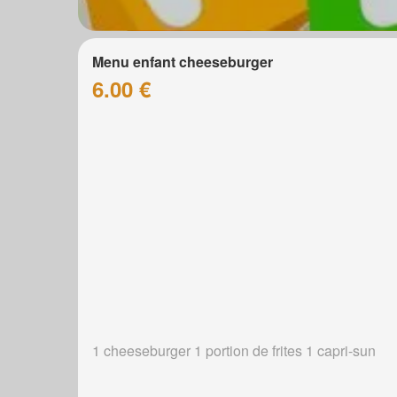
Menu enfant cheeseburger
6.00 €
1 cheeseburger 1 portion de frites 1 capri-sun