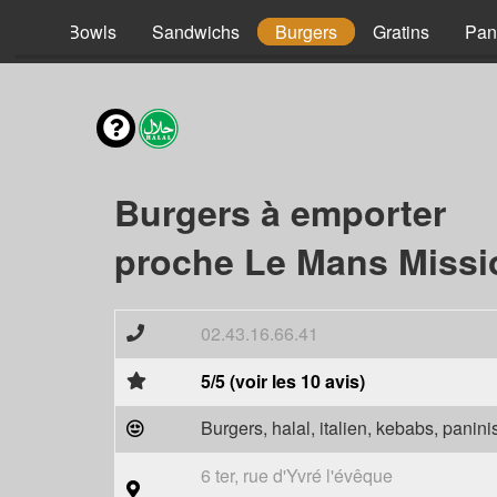
acos
Bowls
Sandwichs
Burgers
Gratins
Pan
Burgers à emporter
proche Le Mans Missi
02.43.16.66.41
5/5 (voir les 10 avis)
Burgers, halal, italien, kebabs, panini
6 ter, rue d'Yvré l'évêque