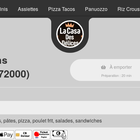
inis
Assiettes
Pizza Tacos
Panuozzo
Riz Crous
hs
À emporter
72000)
Préparation : 20 min
s, pâtes, pizza, poulet frit, salades, sandwiches