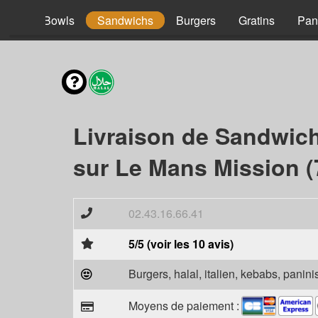
acos
Bowls
Sandwichs
Burgers
Gratins
Pan
Livraison de Sandwic
sur Le Mans Mission (
02.43.16.66.41
5/5 (voir les 10 avis)
Burgers, halal, italien, kebabs, panini
Moyens de paiement :