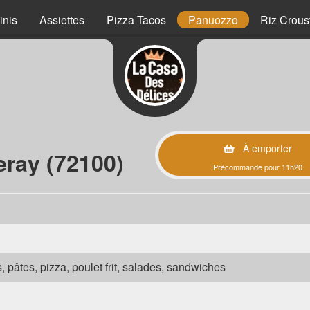
inis
Assiettes
Pizza Tacos
Panuozzo
Riz Crous
À emporter
ray (72100)
Précommande pour 11h20
s, pâtes, pizza, poulet frit, salades, sandwiches