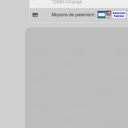
72560 Changé
Moyens de paiement :