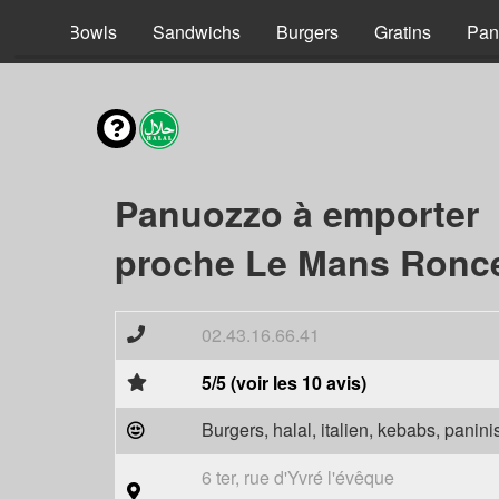
acos
Bowls
Sandwichs
Burgers
Gratins
Pan
Panuozzo à emporter
proche Le Mans Ronce
02.43.16.66.41
5/5 (voir les 10 avis)
Burgers, halal, italien, kebabs, panini
6 ter, rue d'Yvré l'évêque