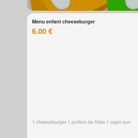
Menu enfant cheeseburger
6.00 €
1 cheeseburger 1 portion de frites 1 capri-sun