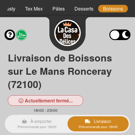
Crousty
Tex Mex
Pâtes
Desserts
Boissons
Livraison de Boissons
sur Le Mans Ronceray
(72100)
Actuellement fermé...
18h00 - 23h00
À emporter
Livraison
Précommande pour 18h20
Précommande pour 18h45