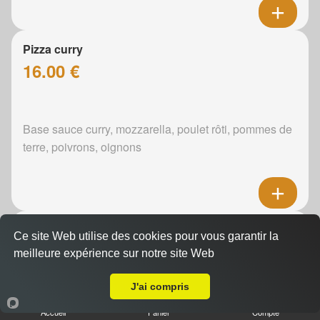
Pizza curry
16.00 €
Base sauce curry, mozzarella, poulet rôti, pommes de
terre, poivrons, oignons
Pizza boursin
Ce site Web utilise des cookies pour vous garantir la
16.00 €
meilleure expérience sur notre site Web
Livraison sur Le Mans Ronceray
J'ai compris
Boursin, mozzarella, poulet rôti, pommes de terre,
Accueil
Panier
Compte