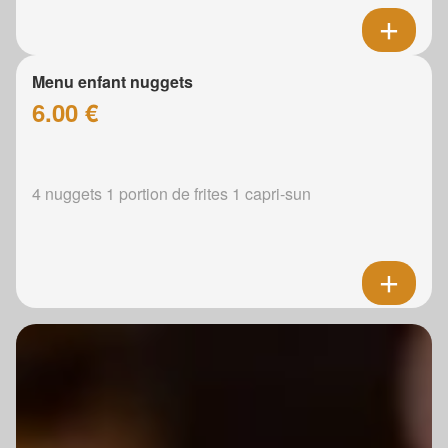
Menu enfant nuggets
6.00 €
4 nuggets 1 portion de frites 1 capri-sun