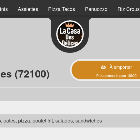
inis
Assiettes
Pizza Tacos
Panuozzo
Riz Crous
À emporter
es (72100)
Précommande pour 18h20
s, pâtes, pizza, poulet frit, salades, sandwiches