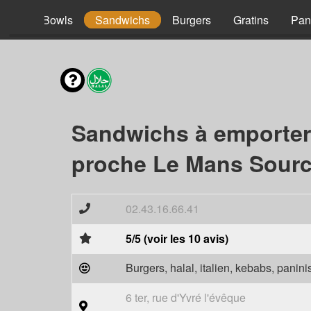
acos
Bowls
Sandwichs
Burgers
Gratins
Pan
Sandwichs à emporter
proche Le Mans Sourc
02.43.16.66.41
5/5 (voir les 10 avis)
Burgers, halal, italien, kebabs, panini
6 ter, rue d'Yvré l'évêque