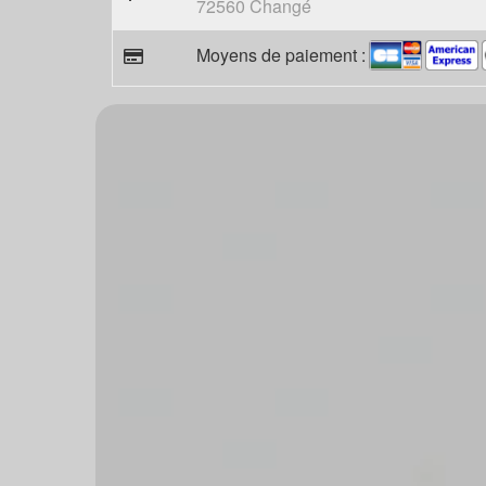
72560 Changé
Moyens de paiement :