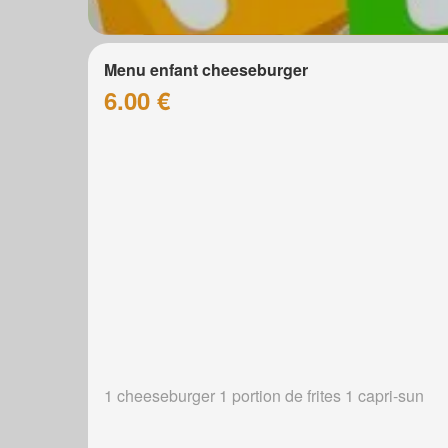
Menu enfant cheeseburger
6.00 €
1 cheeseburger 1 portion de frites 1 capri-sun