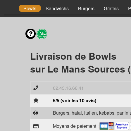
Tacos
Bowls
Sandwichs
Burgers
Gratins
P
Livraison de Bowls
sur Le Mans Sources 
02.43.16.66.41
5/5 (voir les 10 avis)
Burgers, halal, italien, kebabs, panini
Moyens de paiement :