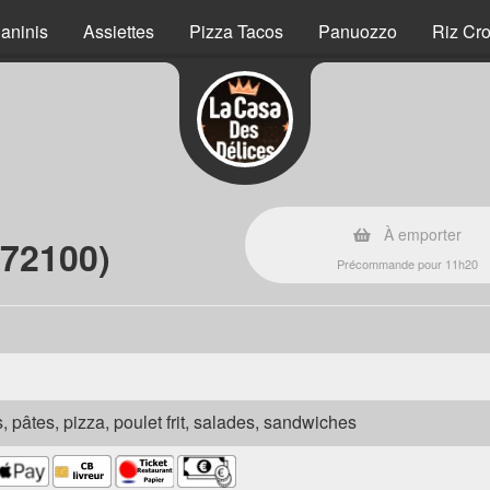
aninis
Assiettes
Pizza Tacos
Panuozzo
Riz Cro
À emporter
(72100)
Précommande pour 11h20
s, pâtes, pizza, poulet frit, salades, sandwiches