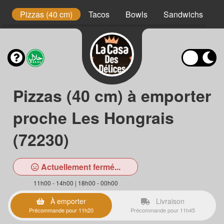
t
Pizzas (40 cm)
Tacos
Bowls
Sandwichs
B
Pizzas (40 cm) à emporter
proche Les Hongrais
(72230)
Actuellement fermé...
11h00 - 14h00 | 18h00 - 00h00
À emporter
Livraison
Précommande pour 11h20
Précommande pour 11h45