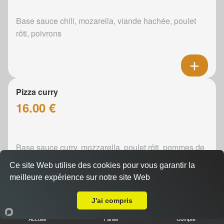
Base sauce chili, mozarella, viande hachée, poulet
rôti, poivrons
Pizza curry
16.00 €
Base sauce curry, mozzarella, poulet rôti, pommes de
terre, poivrons, oignons
Ce site Web utilise des cookies pour vous garantir la
meilleure expérience sur notre site Web
A Emporter sur les Hongrais
J'ai compris
Pizza boursin
Accueil
Panier
Compte