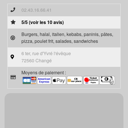
02.43.16.66.41
5/5 (voir les 10 avis)
Burgers, halal, italien, kebabs, paninis, pâtes,
pizza, poulet frit, salades, sandwiches
6 ter, rue d'Yvré l'évêque
72560 Changé
Moyens de paiement :