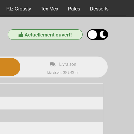
Riz Crousty
Tex Mex
Pâtes
Desserts
Boisso
Actuellement ouvert!
Livraison
Livraison : 30 à 45 mn