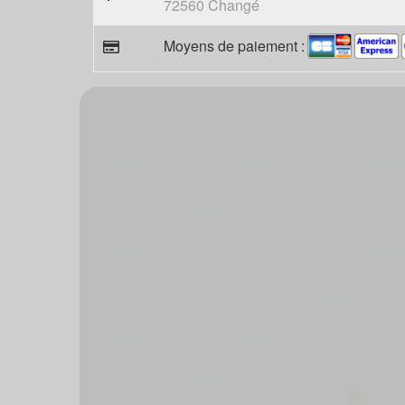
72560 Changé
Moyens de paiement :