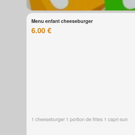
Menu enfant cheeseburger
6.00 €
1 cheeseburger 1 portion de frites 1 capri-sun