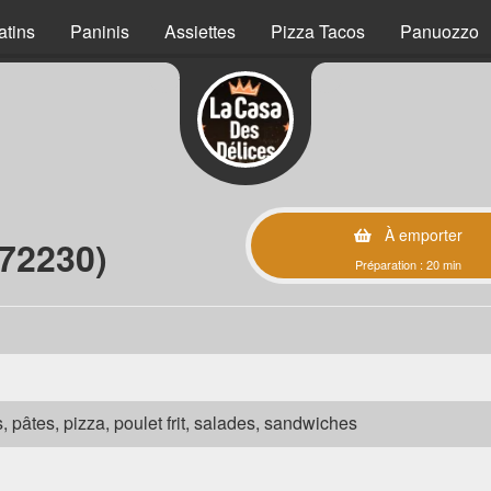
atins
Paninis
Assiettes
Pizza Tacos
Panuozzo
À emporter
72230)
Préparation : 20 min
s, pâtes, pizza, poulet frit, salades, sandwiches