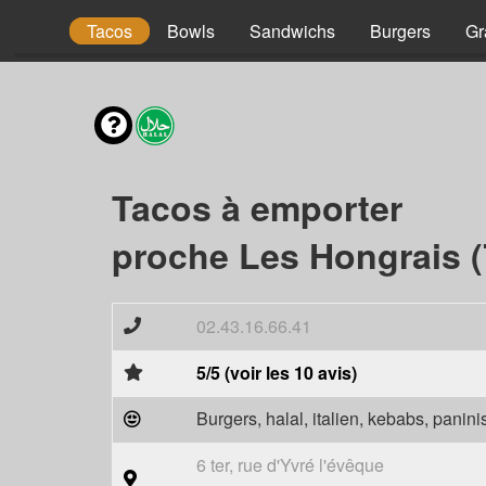
(40 cm)
Tacos
Bowls
Sandwichs
Burgers
Gr
Tacos à emporter
proche Les Hongrais (
02.43.16.66.41
5/5 (voir les 10 avis)
Burgers, halal, italien, kebabs, panini
6 ter, rue d'Yvré l'évêque