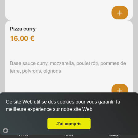
Pizza curry
16.00 €
Base sauce curry, mozzarella, poulet rôti, pommes de
terre, poivrons, oignons
Ce site Web utilise des cookies pour vous garantir la
Pizza boursin
meilleure expérience sur notre site Web
16.00 €
A Emporter sur Mulsanne
J'ai compris
Accueil
Panier
Compte