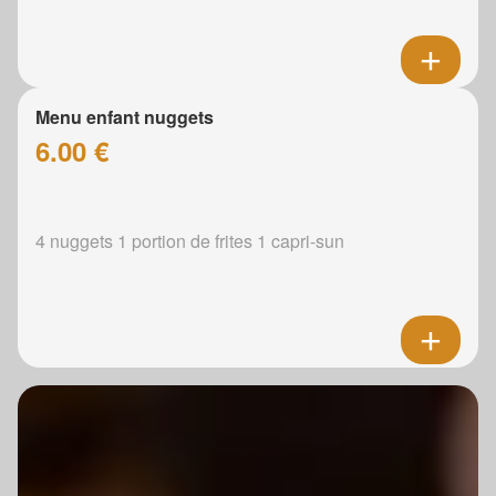
Menu enfant nuggets
6.00 €
4 nuggets 1 portion de frites 1 capri-sun