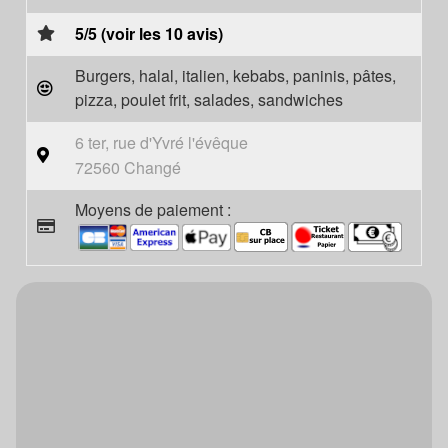
5/5 (voir les 10 avis)
Burgers, halal, italien, kebabs, paninis, pâtes,
pizza, poulet frit, salades, sandwiches
6 ter, rue d'Yvré l'évêque
72560 Changé
Moyens de paiement :