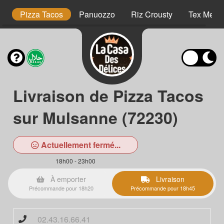
es
Pizza Tacos
Panuozzo
Riz Crousty
Tex Mex
Livraison de Pizza Tacos
sur Mulsanne (72230)
Actuellement fermé...
18h00 - 23h00
À emporter
Livraison
Précommande pour 18h20
Précommande pour 18h45
02.43.16.66.41