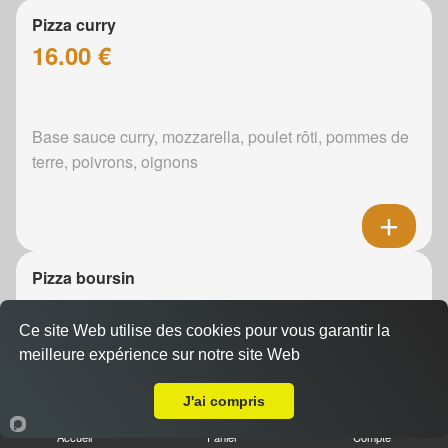
Pizza curry
16.00 €
Base sauce curry, mozzarella, poulet rôti, pommes de
terre, poivrons, oignons
Pizza boursin
16.00 €
Ce site Web utilise des cookies pour vous garantir la
meilleure expérience sur notre site Web
Livraison sur Mulsanne
Boursin, mozzarella, poulet rôti, pommes de terre,
J'ai compris
oignons
Accueil
Panier
Compte