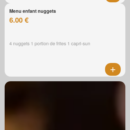
Menu enfant nuggets
6.00 €
4 nuggets 1 portion de frites 1 capri-sun