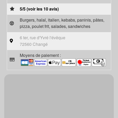
5/5 (voir les 10 avis)
Burgers, halal, italien, kebabs, paninis, pâtes,
pizza, poulet frit, salades, sandwiches
6 ter, rue d'Yvré l'évêque
72560 Changé
Moyens de paiement :