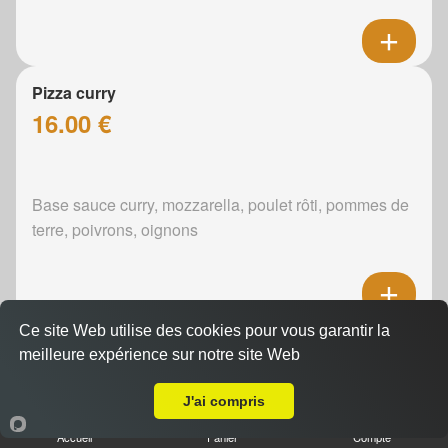
Pizza curry
16.00 €
Base sauce curry, mozzarella, poulet rôti, pommes de
terre, poivrons, oignons
Ce site Web utilise des cookies pour vous garantir la
Pizza boursin
meilleure expérience sur notre site Web
16.00 €
A Emporter sur Souillé
J'ai compris
Accueil
Panier
Compte