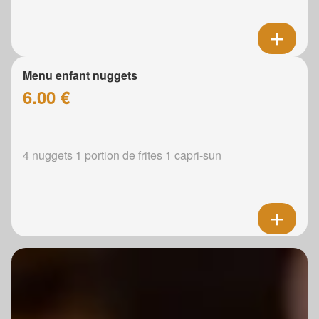
Menu enfant nuggets
6.00 €
4 nuggets 1 portion de frites 1 capri-sun